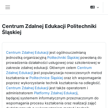
Przejdź do głównej zawartości
Panel boczny
Centrum Zdalnej Edukacji Politechniki
Śląskiej
Centrum Zdalnej Edukacji
jest ogólnouczelnianą
jednostką organizacyjną
Politechniki Śląskiej
powołaną do
prowadzenia działalności usługowej oraz szkoleniowej w
zakresie zdalnej edukacji. Głównym celem
Centrum
Zdalnej Edukacji
jest popularyzacja nowoczesnych metod
kształcenia w
Politechnice Śląskiej
oraz ich wspomaganie
poprzez wykorzystanie technik kształcenia na odległość.
Centrum Zdalnej Edukacji
jest także operatorem i
administratorem
Platformy Zdalnej Edukacji
,
będącej systemem informatycznym przeznaczonym do
wspomagania procesu kształcenia oraz realizacji zajęć