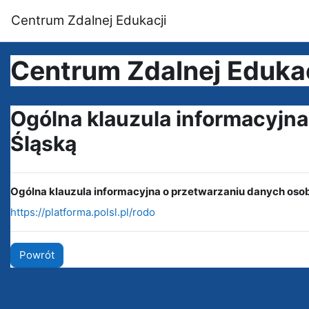
Przejdź do głównej zawartości
Centrum Zdalnej Edukacji
Centrum Zdalnej Edukacj
Ogólna klauzula informacyjn
Śląską
Ogólna klauzula informacyjna o przetwarzaniu danych oso
https://platforma.polsl.pl/rodo
Powrót